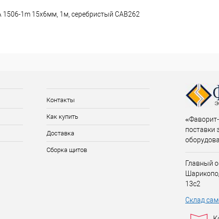
1506-1m 15х6мм, 1м, серебристый САВ262
Контакты
Как купить
«Фаворит-
поставки 
Доставка
оборудов
Сборка щитов
Главный о
Шарикопо
13с2
Склад сам
К