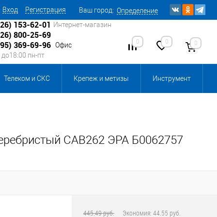
Вход
Регистрация
Ваш город:
Определение
926) 153-62-01
Интернет-магазин
926) 800-25-69
0
0
0
495) 369-69-96
Офис
0 до18:00 пн-пт
Телеком и СКС
Крепеж и метизы
Инструмент
Источники питания
Кабеленесущие системы
 инвентарь и комплектующие, бытовая химия
еребристый САВ262 ЭРА Б0062757
, смазки и промышленная химия
ика для склада
Ретро-электрика
445.49 руб.
Экономия:
44.55 руб.