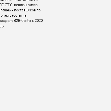
ЛЕКТРО" вошла в число
спешных поставщиков по
тогам работы на
лощадке B2B-Center в 2020
оду