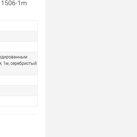
 1506-1m
нодированным
, 1м, серебристый