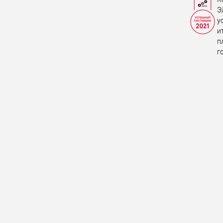
Э
у
и
п
г