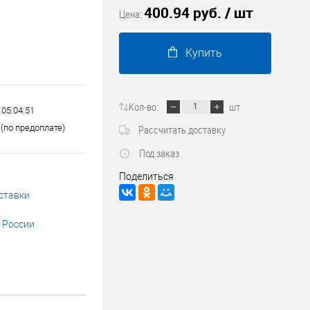
400.94 руб.
/ шт
Трубопроводные системы
Цена:
Купить
Кол-во:
шт
 05:04:51
(по предоплате)
Рассчитать доставку
Под заказ
Поделиться
ставки
 России