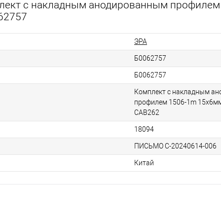
плект с накладным анодированным профилем
62757
ЭРА
Б0062757
Б0062757
Комплект с накладным а
профилем 1506-1m 15х6мм
САВ262
18094
ПИСЬМО C-20240614-006
Китай