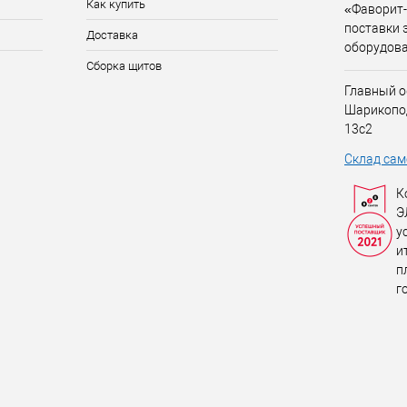
Как купить
«Фаворит-
поставки 
Доставка
оборудов
Сборка щитов
Главный о
Шарикопо
13с2
Склад сам
К
Э
у
и
п
г