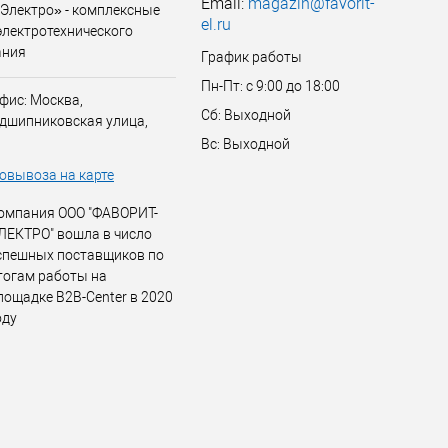
Email:
magazin@favorit-
Электро» - комплексные
el.ru
электротехнического
ания
График работы
Пн-Пт: с 9:00 до 18:00
фис: Москва,
Сб: Выходной
дшипниковская улица,
Вс: Выходной
овывоза на карте
омпания ООО "ФАВОРИТ-
ЛЕКТРО" вошла в число
спешных поставщиков по
тогам работы на
лощадке B2B-Center в 2020
оду