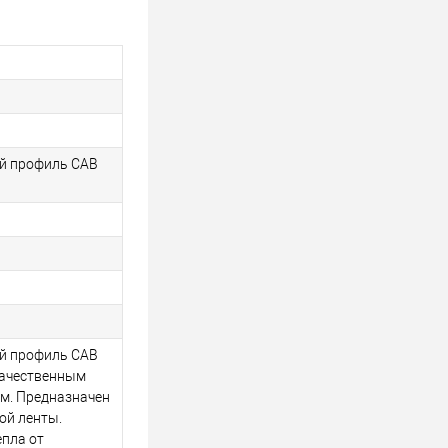
й профиль CAB
й профиль CAB
качественным
м. Предназначен
ой ленты.
епла от