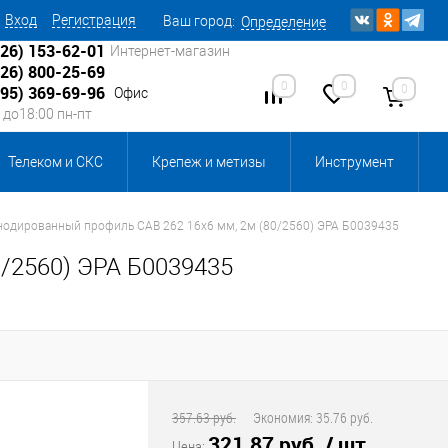
Вход
Регистрация
Ваш город:
Определение
926) 153-62-01
Интернет-магазин
926) 800-25-69
0
0
0
495) 369-69-96
Офис
0 до18:00 пн-пт
Телеком и СКС
Крепеж и метизы
Инструмент
Источники питания
Кабеленесущие системы
нодированный профиль CAB 262 16х6 мм, 2м (80/2560) ЭРА Б0039435
/2560) ЭРА Б0039435
 инвентарь и комплектующие, бытовая химия
, смазки и промышленная химия
ика для склада
Ретро-электрика
357.63 руб.
Экономия:
35.76 руб.
321.87 руб.
/ шт
Цена: