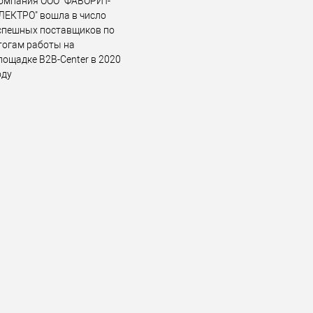
омпания ООО "ФАВОРИТ-
ЛЕКТРО" вошла в число
спешных поставщиков по
тогам работы на
лощадке B2B-Center в 2020
оду