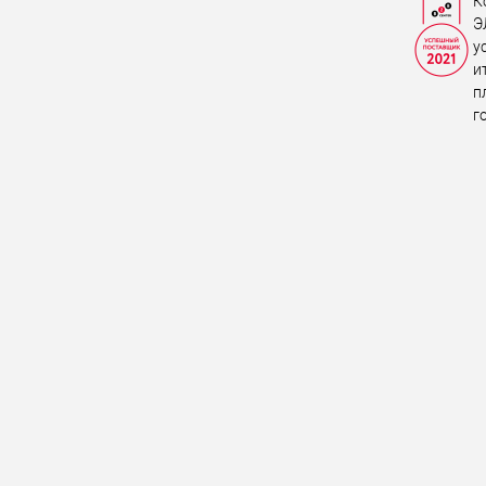
К
Э
у
и
п
г