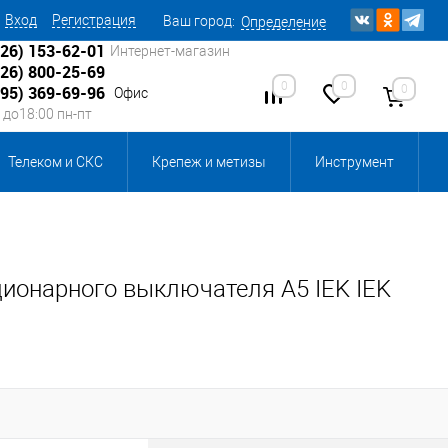
Вход
Регистрация
Ваш город:
Определение
926) 153-62-01
Интернет-магазин
926) 800-25-69
0
0
0
495) 369-69-96
Офис
0 до18:00 пн-пт
Телеком и СКС
Крепеж и метизы
Инструмент
Источники питания
Кабеленесущие системы
 инвентарь и комплектующие, бытовая химия
ионарного выключателя A5 IEK IEK
, смазки и промышленная химия
ика для склада
Ретро-электрика