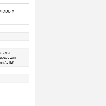
иловых
мплект
водов для
ля A5 IEK