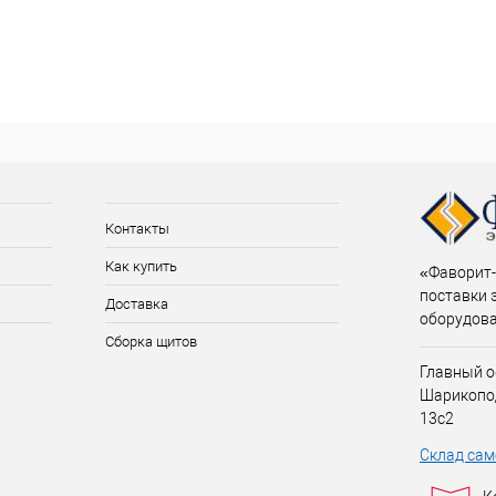
Контакты
Как купить
«Фаворит-
поставки 
Доставка
оборудов
Сборка щитов
Главный о
Шарикопо
13с2
Склад сам