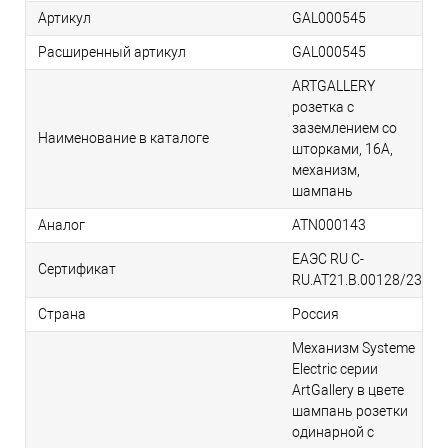
Артикул
GAL000545
Расширенный артикул
GAL000545
ARTGALLERY
розетка с
заземлением со
Наименование в каталоге
шторками, 16А,
механизм,
шампань
Аналог
ATN000143
ЕАЭС RU С-
Сертификат
RU.АТ21.В.00128/23
Страна
Россия
Механизм Systeme
Electric серии
ArtGallery в цвете
шампань розетки
одинарной с