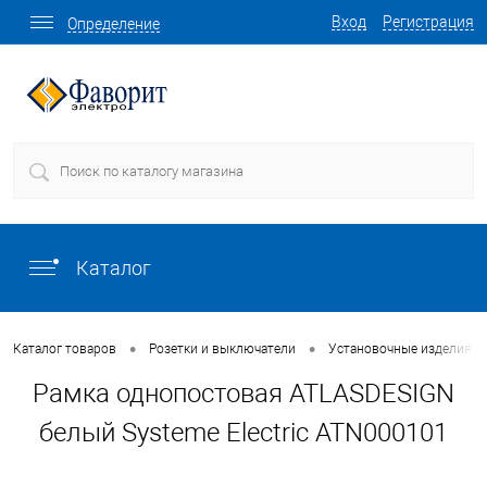
Вход
Регистрация
Определение
Каталог
•
•
Каталог товаров
Розетки и выключатели
Установочные изделия о
Рамка однопостовая ATLASDESIGN
белый Systeme Electric ATN000101