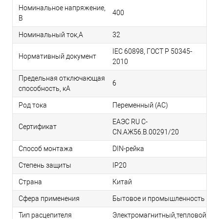
Номинальное напряжение,
400
В
Номинальный ток,А
32
IEC 60898, ГОСТ Р 50345-
Нормативный документ
2010
Предельная отключающая
6
способность, кA
Род тока
Переменный (AC)
ЕАЭС RU С-
Сертификат
CN.АЖ56.В.00291/20
Способ монтажа
DIN-рейка
Степень защиты
IP20
Страна
Китай
Сфера применения
Бытовое и промышленность
Тип расцепителя
Электромагнитный,тепловой