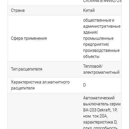
CN.АЯ46.В.44992/25
Страна
Китай
общественные и
административные
здания|
Сфера применения
промышленные
предприятия|
производственные
объекты
Тепловой/
Тип расцепителя
электромагнитный
Характеристика эл.магнитного
D
расцепителя
Автоматический
выключатель серии
ВА-203 Dekraft, 1P,
ном. ток 20А,
характеристика D,
откл. способность