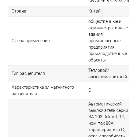
CN.АЯ46.В.44992/25
Страна
Китай
общественные и
административные
здания|
Сфера применения
промышленные
предприятия|
производственные
объекты
Тепловой/
Тип расцепителя
электромагнитный
Характеристика эл.магнитного
C
расцепителя
Автоматический
выключатель серии
ВА-203 Dekraft, 1P,
ном. ток 80А,
характеристика C,
откл. способность