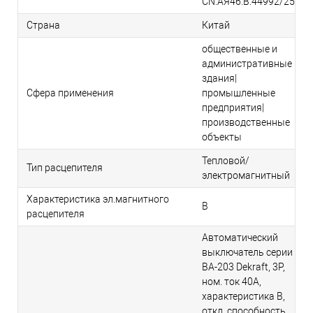
CN.АЯ46.В.44992/25
Страна
Китай
общественные и
административные
здания|
Сфера применения
промышленные
предприятия|
производственные
объекты
Тепловой/
Тип расцепителя
электромагнитный
Характеристика эл.магнитного
B
расцепителя
Автоматический
выключатель серии
ВА-203 Dekraft, 3P,
ном. ток 40А,
характеристика B,
откл. способность