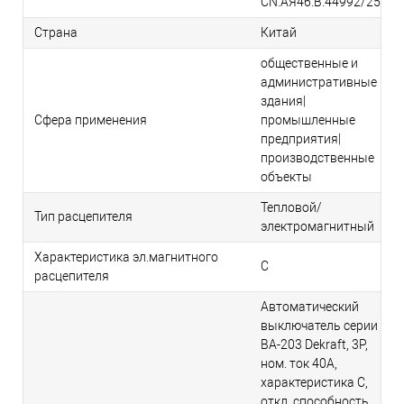
CN.АЯ46.В.44992/25
Страна
Китай
общественные и
административные
здания|
Сфера применения
промышленные
предприятия|
производственные
объекты
Тепловой/
Тип расцепителя
электромагнитный
Характеристика эл.магнитного
C
расцепителя
Автоматический
выключатель серии
ВА-203 Dekraft, 3P,
ном. ток 40А,
характеристика C,
откл. способность