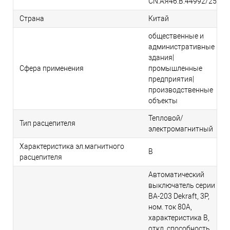
CN.АЯ46.В.44992/25
Страна
Китай
общественные и
административные
здания|
Сфера применения
промышленные
предприятия|
производственные
объекты
Тепловой/
Тип расцепителя
электромагнитный
Характеристика эл.магнитного
B
расцепителя
Автоматический
выключатель серии
ВА-203 Dekraft, 3P,
ном. ток 80А,
характеристика B,
откл. способность