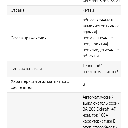
CN.АЯ46.В.44992/25
Страна
Китай
общественные и
административные
здания|
Сфера применения
промышленные
предприятия|
производственные
объекты
Тепловой/
Тип расцепителя
электромагнитный
Характеристика эл.магнитного
B
расцепителя
Автоматический
выключатель серии
ВА-203 Dekraft, 4P,
ном. ток 100А,
характеристика B,
откл. способность