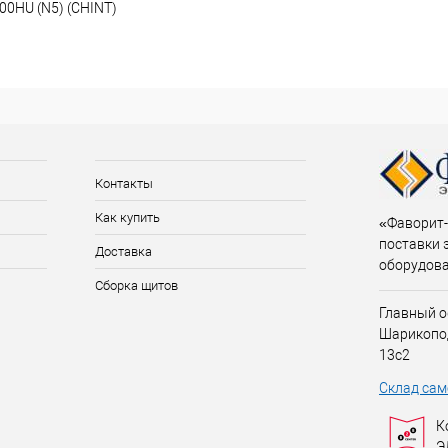
0HU (N5) (CHINT)
Контакты
Как купить
«Фаворит-
поставки 
Доставка
оборудов
Сборка щитов
Главный о
Шарикопо
13с2
Склад сам
К
Э