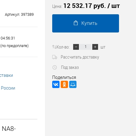
12 532.17 руб.
/ шт
Трубопроводные системы
Цена:
Артикул:
397389
Купить
 04:56:31
(по предоплате)
Кол-во:
шт
Рассчитать доставку
Под заказ
ставки
Поделиться
 России
 NA8-