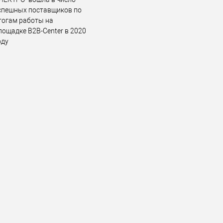
спешных поставщиков по
тогам работы на
лощадке B2B-Center в 2020
оду