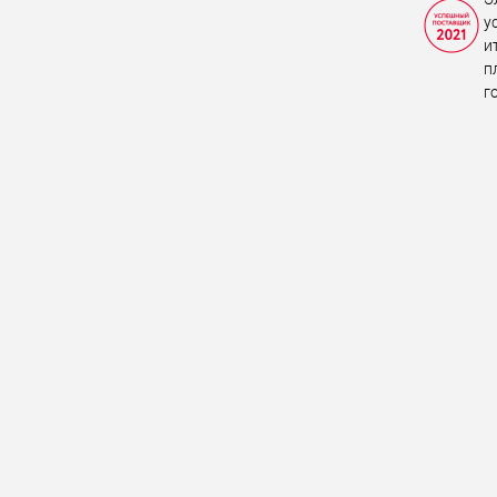
у
и
п
г