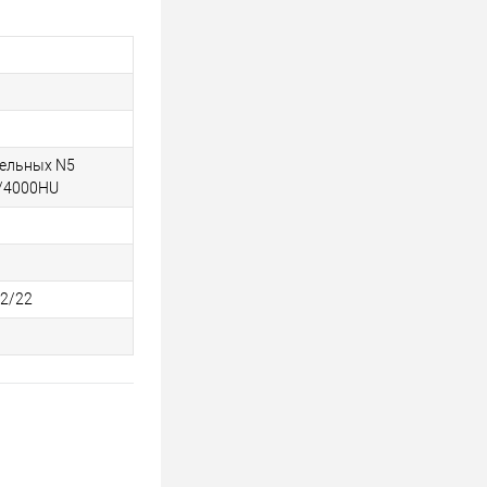
тельных N5
/4000HU
92/22