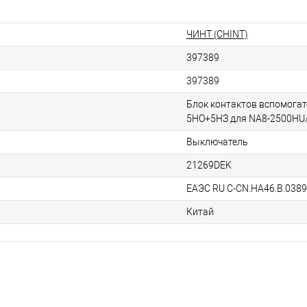
ЧИНТ (CHINT)
397389
397389
Блок контактов вспомога
5НО+5НЗ для NA8-2500HU
Выключатель
21269DEK
ЕАЭС RU С-CN.НА46.В.038
Китай