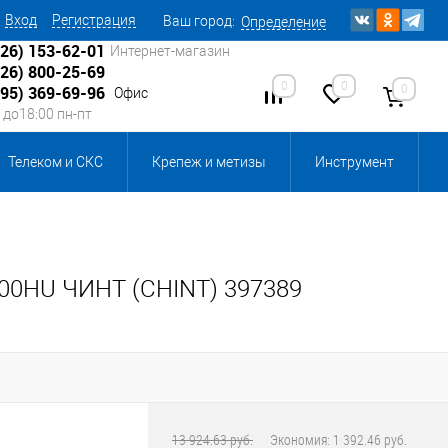
Вход
Регистрация
Ваш город:
Определение
926) 153-62-01
Интернет-магазин
926) 800-25-69
0
0
0
495) 369-69-96
Офис
0 до18:00 пн-пт
Телеком и СКС
Крепеж и метизы
Инструмент
Источники питания
Кабеленесущие системы
 инвентарь и комплектующие, бытовая химия
00HU ЧИНТ (CHINT) 397389
, смазки и промышленная химия
ика для склада
Ретро-электрика
13 924.63 руб.
Экономия:
1 392.46 руб.