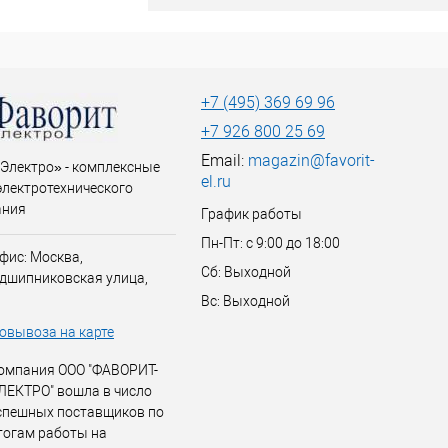
+7 (495) 369 69 96
+7 926 800 25 69
Email:
magazin@favorit-
Электро» - комплексные
el.ru
электротехнического
ания
График работы
Пн-Пт: с 9:00 до 18:00
фис: Москва,
Сб: Выходной
дшипниковская улица,
Вс: Выходной
овывоза на карте
омпания ООО "ФАВОРИТ-
ЛЕКТРО" вошла в число
спешных поставщиков по
тогам работы на