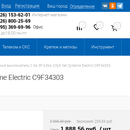
Вход
Регистрация
Ваш город:
Определение
926) 153-62-01
Интернет-магазин
926) 800-25-69
0
0
0
495) 369-69-96
Офис
0 до18:00 пн-пт
Телеком и СКС
Крепеж и метизы
Инструмент
Источники питания
Кабеленесущие системы
ий выключатель C 3A 3P 4,5kA City9 Set Systeme Electric C9F34303
e Electric C9F34303
 инвентарь и комплектующие, бытовая химия
, смазки и промышленная химия
ика для склада
Ретро-электрика
2 098.40 руб.
Экономия:
209.84 руб.
1 888.56 руб.
/ шт
Цена: