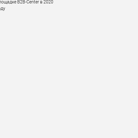
лощадке B2B-Center в 2020
оду