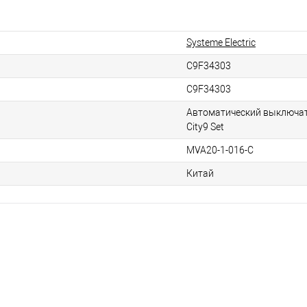
Systeme Electric
C9F34303
C9F34303
Автоматический выключате
City9 Set
MVA20-1-016-C
Китай