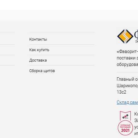
Контакты
Как купить
«Фаворит-
поставки 
Доставка
оборудов
Сборка щитов
Главный о
Шарикопо
13с2
Склад сам
К
Э
у
и