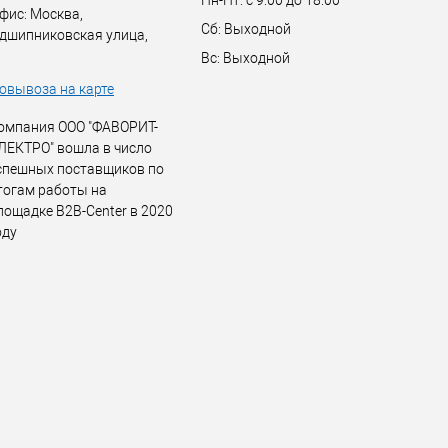
Пн-Пт: с 9:00 до 18:00
фис: Москва,
Сб: Выходной
дшипниковская улица,
Вс: Выходной
овывоза на карте
омпания ООО "ФАВОРИТ-
ЛЕКТРО" вошла в число
спешных поставщиков по
тогам работы на
лощадке B2B-Center в 2020
оду