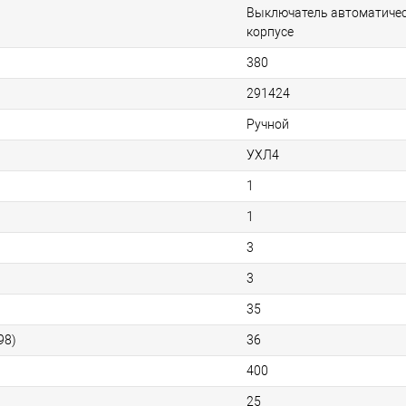
Выключатель автоматичес
корпусе
380
291424
Ручной
УХЛ4
1
1
3
3
35
98)
36
400
25