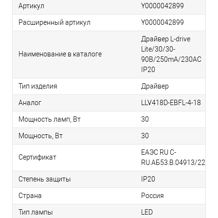
Артикул
Y0000042899
Расширенный артикул
Y0000042899
Драйвер L-drive
Lite/30/30-
Наименование в каталоге
90В/250mA/230AC
IP20
Тип изделия
Драйвер
Аналог
LLV418D-EBFL-4-18
Мощность ламп, Вт
30
Мощность, Вт
30
ЕАЭС RU С-
Сертификат
RU.АБ53.В.04913/22
Степень защиты
IP20
Страна
Россия
Тип лампы
LED