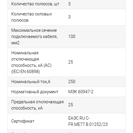
Количество полюсов, шт
3
Количество силовых
3
полюсов
Максимальное сечение
подключаемого кабеля,
100
мм2
Номинальная
отключающая
25
способность, кA (AC)
(IEC/EN 60898)
Номинальный ток,А
250
Нормативный документ
МЭК 60947-2
Предельная отключающая
25
способность, кA
ЕАЭС RU С-
Сертификат
FR.МЕ77.В.01252/23