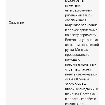
может быть
изменено.
четырехточечный
ригельный замок
обеспечивает
Описание
надежное запирание
и полное прилегание
по всему пириметру.
Возможна установка
электромеханической
ручки. Монтаж
производится с
помощью
предустановленных
ответных частей
петель стержневыми
осями. Клеммы
заземления –
вварные омедненные
шпильки. Поставка -
в плоской коробке в
комплекте с