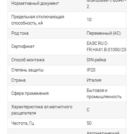
МЭК60898-1/60947-
Нормативный документ
2
Предельная отключающая
10
способность, кA
Род тока
Переменный (AC)
ЕАЭС RU С-
Сертификат
FR.НА41.В.01090/23
Способ монтажа
DIN-рейка
Степень защиты
IP20
Страна
Италия
Бытовое и
Сфера применения
промышленность
Характеристика эл.магнитного
C
расцепителя
Частота, Гц
50
Автоматический