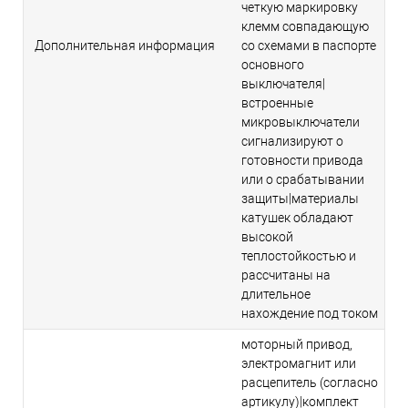
четкую маркировку
клемм совпадающую
Дополнительная информация
со схемами в паспорте
основного
выключателя|
встроенные
микровыключатели
сигнализируют о
готовности привода
или о срабатывании
защиты|материалы
катушек обладают
высокой
теплостойкостью и
рассчитаны на
длительное
нахождение под током
моторный привод,
электромагнит или
расцепитель (согласно
артикулу)|комплект