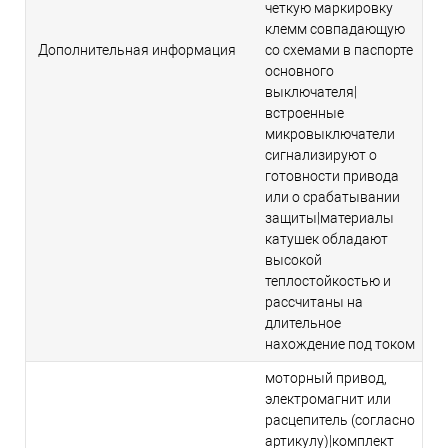
четкую маркировку
клемм совпадающую
Дополнительная информация
со схемами в паспорте
основного
выключателя|
встроенные
микровыключатели
сигнализируют о
готовности привода
или о срабатывании
защиты|материалы
катушек обладают
высокой
теплостойкостью и
рассчитаны на
длительное
нахождение под током
моторный привод,
электромагнит или
расцепитель (согласно
артикулу)|комплект