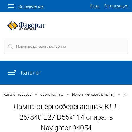
Вход
Регистрация
Определение
Каталог
•
•
•
Каталог товаров
Светотехника
Источники света (лампы)
Комп
Лампа энергосберегающая КЛЛ
25/840 Е27 D55x114 спираль
Navigator 94054