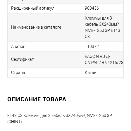
Расширенный артикул
900436
Клеммы для 3
кабель 3X240мм?,
Наименование в каталоге
NM8-1250 3P ET43
C3
Аналог
110372
ЕАЭС N RU Д-
Сертификат
CN.РА02.В.94216/23
Страна
Китай
ОПИСАНИЕ ТОВАРА
ET43 C3 Клеммы для 3 кабель 3X240мм², NM8-1250 3P
(CHINT)