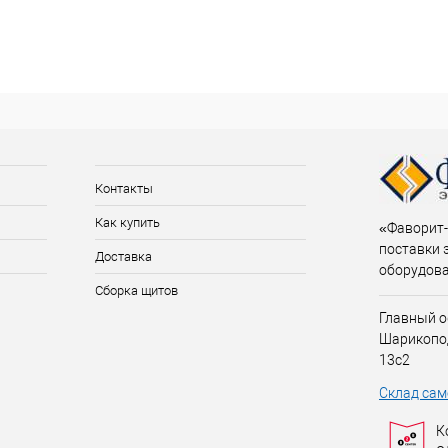
Контакты
Как купить
«Фаворит-
поставки 
Доставка
оборудов
Сборка щитов
Главный о
Шарикопо
13с2
Склад сам
К