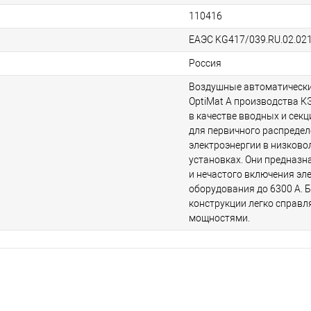
110416
ЕАЭС KG417/039.RU.02.02
Россия
Воздушные автоматическ
OptiMat А производства К
в качестве вводных и сек
для первичного распреде
электроэнергии в низков
установках. Они предназ
и нечастого включения эл
оборудования до 6300 A. 
конструкции легко справ
мощностями.