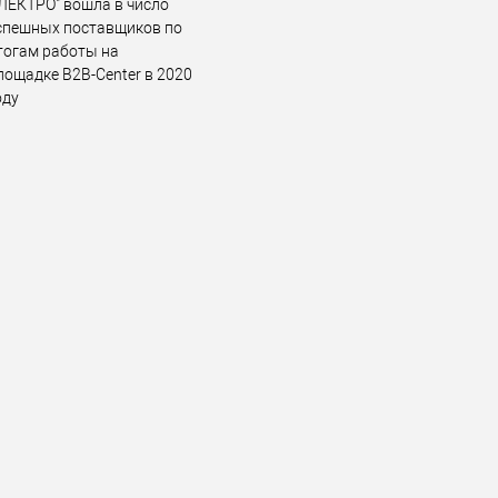
ЛЕКТРО" вошла в число
спешных поставщиков по
тогам работы на
лощадке B2B-Center в 2020
оду