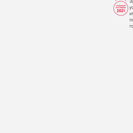
Э
у
и
п
г