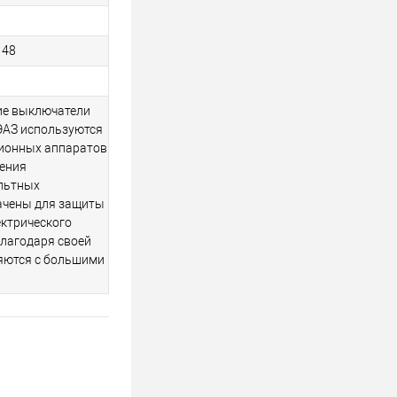
148
ие выключатели
ЭАЗ используются
ционных аппаратов
ления
ольтных
начены для защиты
ектрического
Благодаря своей
ляются с большими