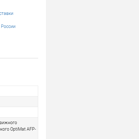
ставки
 России
движного
ого OptiMat AFP-