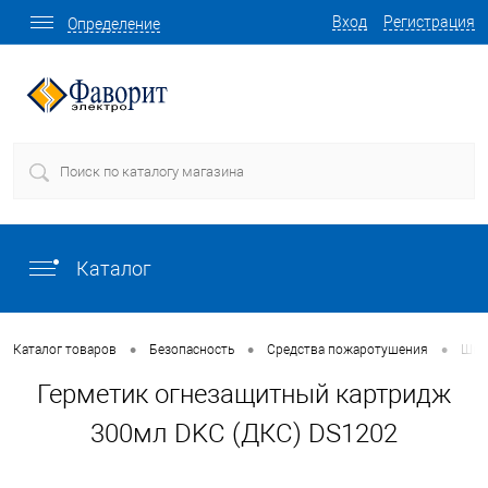
Вход
Регистрация
Определение
Каталог
•
•
•
Каталог товаров
Безопасность
Средства пожаротушения
Шка
Герметик огнезащитный картридж
300мл DKC (ДКС) DS1202