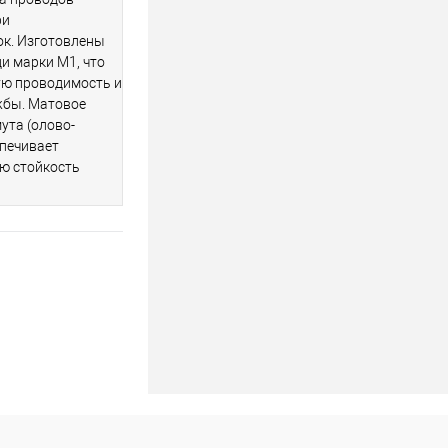
ри
к. Изготовлены
и марки М1, что
ую проводимость и
жбы. Матовое
ута (олово-
спечивает
ю стойкость