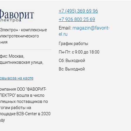
+7 (495) 369 69 96
+7 926 800 25 69
Email:
magazin@favorit-
Электро» - комплексные
el.ru
электротехнического
ания
График работы
Пн-Пт: с 9:00 до 18:00
фис: Москва,
Сб: Выходной
дшипниковская улица,
Вс: Выходной
овывоза на карте
омпания ООО "ФАВОРИТ-
ЛЕКТРО" вошла в число
спешных поставщиков по
тогам работы на
лощадке B2B-Center в 2020
оду