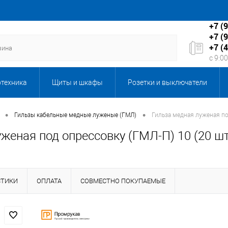
+7 (
+7 (
+7 (
с 9:0
отехника
Щиты и шкафы
Розетки и выключатели
Бытовая техника
Запорная и регулирующая арматура
•
•
Гильзы кабельные медные луженые (ГМЛ)
Гильза медная луженая п
уженая под опрессовку (ГМЛ-П) 10 (20 
кабеля
Каталог подарков
Клининговое оборудование,
ы, серверы и мультимедиа
ЛКП Новые товары
Масла
СТИКИ
ОПЛАТА
СОВМЕСТНО ПОКУПАЕМЫЕ
ентиляция
Оборудование 6-10кВ
Оборудование и техн