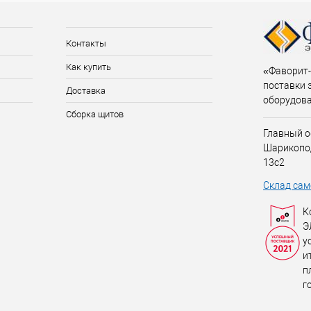
Контакты
Как купить
«Фаворит-
поставки 
Доставка
оборудов
Сборка щитов
Главный о
Шарикопо
13с2
Склад сам
К
Э
у
и
п
г