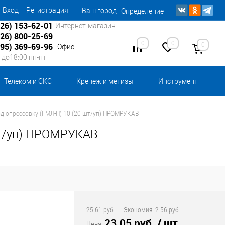
Вход
Регистрация
Ваш город:
Определение
926) 153-62-01
Интернет-магазин
926) 800-25-69
0
0
0
495) 369-69-96
Офис
0 до18:00 пн-пт
Телеком и СКС
Крепеж и метизы
Инструмент
Источники питания
Кабеленесущие системы
од опрессовку (ГМЛ-П) 10 (20 шт/уп) ПРОМРУКАВ
шт/уп) ПРОМРУКАВ
 инвентарь и комплектующие, бытовая химия
, смазки и промышленная химия
ика для склада
Ретро-электрика
25.61 руб.
Экономия:
2.56 руб.
23.05 руб.
/ шт
Цена: