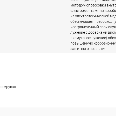
методом опрессовки внут
электромонтажных коробо
из электротехнической мед
обеспечивает превосходн
неограниченный срок слу
лужение с добавками висм
висмутовое лужение) обе
повышенную коррозионну
защитного покрытия.
Промрукав