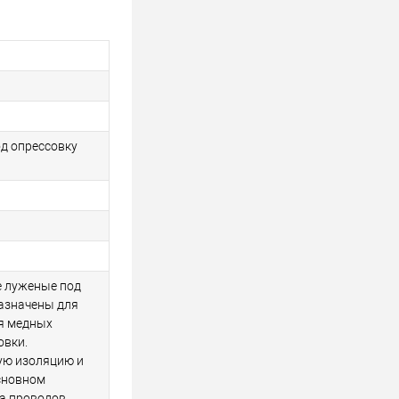
д опрессовку
 луженые под
азначены для
я медных
овки.
ую изоляцию и
сновном
а проводов