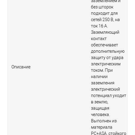
заземлением и
без шторок
подходит для
сетей 250 В, на
ток 16 А.
Заземляющий
контакт
обеспечивает
дополнительную
защиту от удара
электрическим
Описание
током. При
наличии
заземления
электрический
потенциал уходит
в землю,
защищая
человека.
Выполнен из
материала
PС+ASA, стойкого