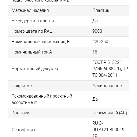
подключаемого кабеля, мм2
Материал изделия
Пластик
Не содержит галоген
Да
Номер цвета по RAL
9003
Номинальное напряжение, В
220-250
Номинальный ток,А
16
ГОСТ Р 51322.1
Нормативный документ
(МЭК 60884-1), TP
TС 004/2011
Покрытие
Лакированное
Рекомендованный проектный
Да
ассортимент
Род тока
Переменный (AC)
RU C-
Сертификат
RU.АТ21.B00019-
19