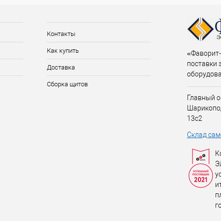
Контакты
Как купить
«Фаворит-
поставки 
Доставка
оборудов
Сборка щитов
Главный о
Шарикопо
13с2
Склад сам
К
Э
у
и
п
г