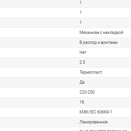
1
1
1
Механизм с накладкой
В распор и винтами
Нет
2.5
Термопласт
Да
220-250
16
МЭК/IEC 60669-1
Лакированное