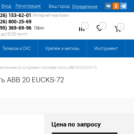
Вход
Регистрация
Ваш город:
Определение
926) 153-62-01
Интернет-магазин
926) 800-25-69
0
0
0
495) 369-69-96
Офис
0 до18:00 пн-пт
Телеком и СКС
Крепеж и метизы
Инструмент
Источники питания
Кабеленесущие системы
землением со шторками слоновая кость ABB 20 EUCKS-72
ть ABB 20 EUCKS-72
 инвентарь и комплектующие, бытовая химия
, смазки и промышленная химия
ика для склада
Ретро-электрика
Цена по запросу