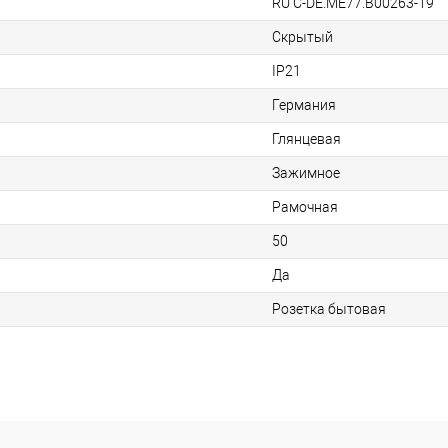
RU C-DE.ME77.B00263-19
Скрытый
IP21
Германия
Глянцевая
Зажимное
Рамочная
50
Да
Розетка бытовая