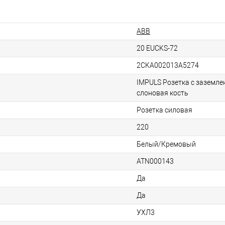
ABB
20 EUCKS-72
2CKA002013A5274
IMPULS Pозетка с заземле
слоновая кость
Розетка силовая
220
Белый/Кремовый
ATN000143
Да
Да
УХЛ3