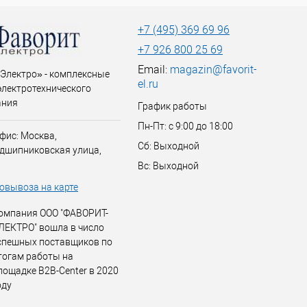
+7 (495) 369 69 96
+7 926 800 25 69
Email:
magazin@favorit-
Электро» - комплексные
el.ru
электротехнического
ания
График работы
Пн-Пт: с 9:00 до 18:00
фис: Москва,
Сб: Выходной
дшипниковская улица,
Вс: Выходной
овывоза на карте
омпания ООО "ФАВОРИТ-
ЛЕКТРО" вошла в число
спешных поставщиков по
тогам работы на
лощадке B2B-Center в 2020
оду