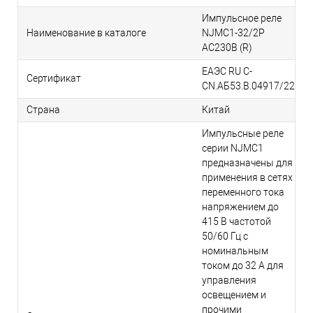
Импульсное реле
Наименование в каталоге
NJMC1-32/2P
AC230В (R)
ЕАЭС RU С-
Сертификат
CN.АБ53.В.04917/22
Страна
Китай
Импульсные реле
серии NJMC1
предназначены для
применения в сетях
переменного тока
напряжением до
415 В частотой
50/60 Гц с
номинальным
током до 32 А для
управления
освещением и
прочими