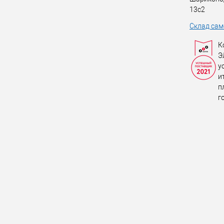
13с2
Склад сам
К
Э
у
и
п
г