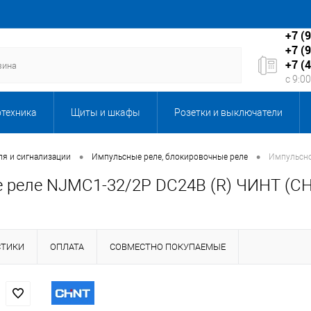
+7 (
+7 (
+7 (
с 9:0
отехника
Щиты и шкафы
Розетки и выключатели
Бытовая техника
Запорная и регулирующая арматура
•
•
я и сигнализации
Импульсные реле, блокировочные реле
Импульсно
 реле NJMC1-32/2P DC24В (R) ЧИНТ (CH
кабеля
Каталог подарков
Клининговое оборудование,
ы, серверы и мультимедиа
ЛКП Новые товары
Масла
СТИКИ
ОПЛАТА
СОВМЕСТНО ПОКУПАЕМЫЕ
ентиляция
Оборудование 6-10кВ
Оборудование и техн