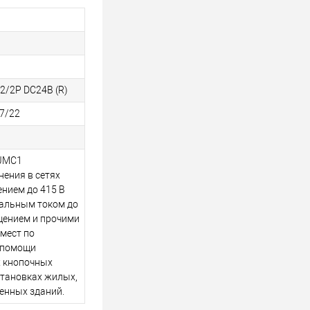
2/2P DC24В (R)
7/22
NJMC1
ения в сетях
нием до 415 В
нальным током до
щением и прочими
 мест по
 помощи
 кнопочных
становках жилых,
енных зданий.