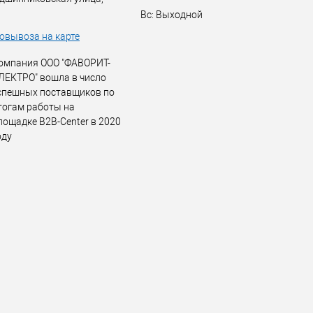
Вс: Выходной
овывоза на карте
омпания ООО "ФАВОРИТ-
ЛЕКТРО" вошла в число
спешных поставщиков по
тогам работы на
лощадке B2B-Center в 2020
оду