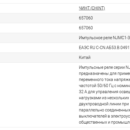
ЧИНТ (CHINT)
657060
657060
Импульсное реле NJMC1-3
ЕАЭС RU С-CN.АБ53.В.0491
Китай
Импульсные реле серии 
предназначены для примен
переменного тока напряже
частотой 50/60 Гц с номи
32 А для управления осве
нагрузками из нескольких
двухпроводной линии при
параллельно соединенных
выключателей в электроу
общественных и промышл