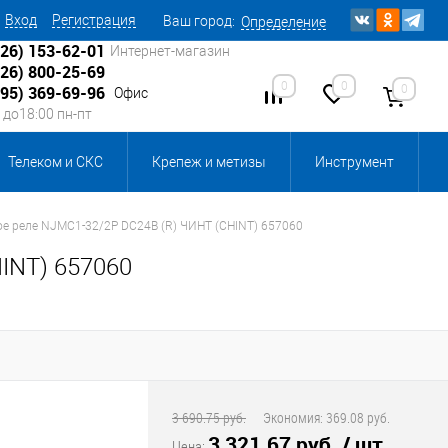
Вход
Регистрация
Ваш город:
Определение
926) 153-62-01
Интернет-магазин
926) 800-25-69
0
0
0
495) 369-69-96
Офис
0 до18:00 пн-пт
Телеком и СКС
Крепеж и метизы
Инструмент
Источники питания
Кабеленесущие системы
е реле NJMC1-32/2P DC24В (R) ЧИНТ (CHINT) 657060
INT) 657060
 инвентарь и комплектующие, бытовая химия
, смазки и промышленная химия
ика для склада
Ретро-электрика
3 690.75 руб.
Экономия:
369.08 руб.
3 321.67 руб.
/ шт
Цена: