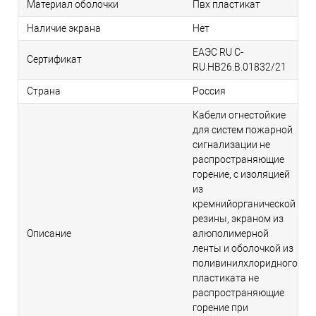
Материал оболочки
Пвх пластикат
Наличие экрана
Нет
ЕАЭС RU С-
Сертификат
RU.НВ26.В.01832/21
Страна
Россия
Кабели огнестойкие
для систем пожарной
сигнализации не
распространяющие
горение, с изоляцией
из
кремнийорганической
резины, экраном из
Описание
алюполимерной
ленты и оболочкой из
поливинилхлоридного
пластиката не
распространяющие
горение при