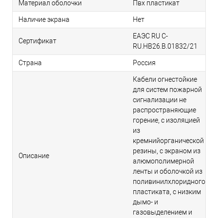
Материал оболочки
Пвх пластикат
Наличие экрана
Нет
ЕАЭС RU С-
Сертификат
RU.НВ26.В.01832/21
Страна
Россия
Кабели огнестойкие
для систем пожарной
сигнализации не
распространяющие
горение, с изоляцией
из
кремнийорганической
резины, с экраном из
Описание
алюмополимерной
ленты и оболочкой из
поливинилхлоридного
пластиката, с низким
дымо- и
газовыделением и