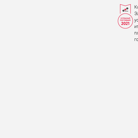
К
Э
у
и
п
г