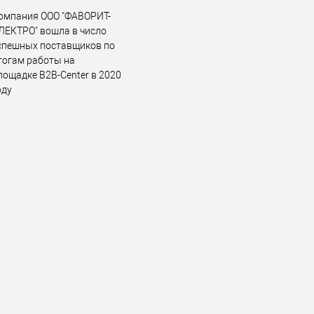
омпания ООО "ФАВОРИТ-
ЛЕКТРО" вошла в число
спешных поставщиков по
тогам работы на
лощадке B2B-Center в 2020
оду