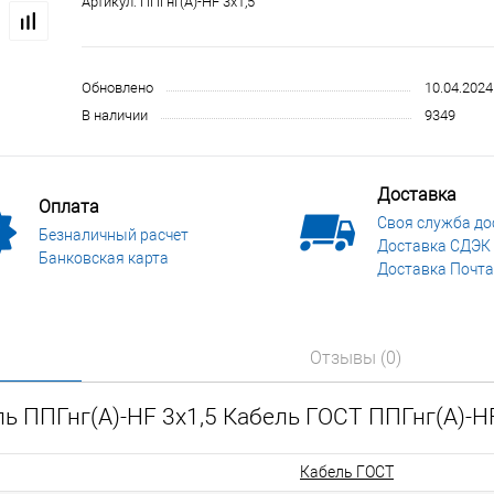
Артикул:
ППГнг(А)-HF 3х1,5
 и СИЗ
Строительные, монтажные конструкции и материалы
Обновлено
10.04.2024
В наличии
9349
Доставка
Оплата
Своя служба до
Безналичный расчет
Доставка СДЭК
Банковская карта
Доставка Почта
Отзывы (0)
ь ППГнг(А)-HF 3х1,5 Кабель ГОСТ ППГнг(А)-HF
Кабель ГОСТ