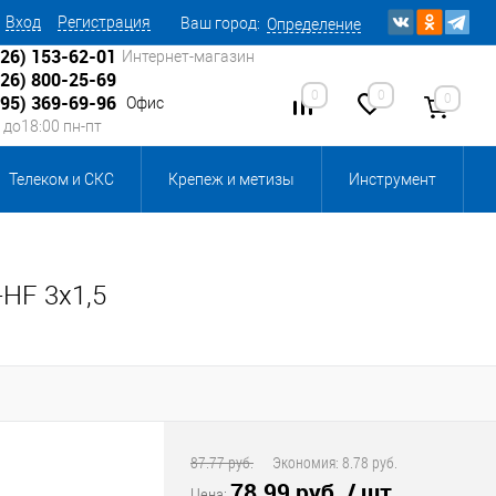
Вход
Регистрация
Ваш город:
Определение
926) 153-62-01
Интернет-магазин
926) 800-25-69
0
0
0
495) 369-69-96
Офис
0 до18:00 пн-пт
Телеком и СКС
Крепеж и метизы
Инструмент
Источники питания
Кабеленесущие системы
-HF 3х1,5
 инвентарь и комплектующие, бытовая химия
, смазки и промышленная химия
ика для склада
Ретро-электрика
87.77 руб.
Экономия:
8.78 руб.
78.99 руб.
/ шт
Цена: