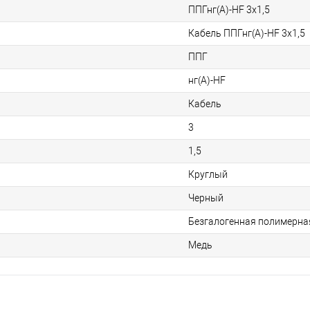
ППГнг(А)-HF 3х1,5
Кабель ППГнг(А)-HF 3х1,5
ППГ
нг(А)-HF
Кабель
3
1,5
Круглый
Черный
Безгалогенная полимерна
Медь