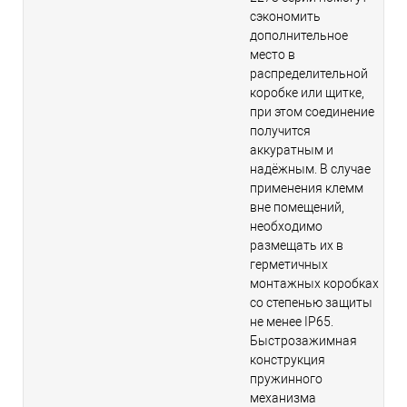
сэкономить
дополнительное
место в
распределительной
коробке или щитке,
при этом соединение
получится
аккуратным и
надёжным. В случае
применения клемм
вне помещений,
необходимо
размещать их в
герметичных
монтажных коробках
со степенью защиты
не менее IP65.
Быстрозажимная
конструкция
пружинного
механизма