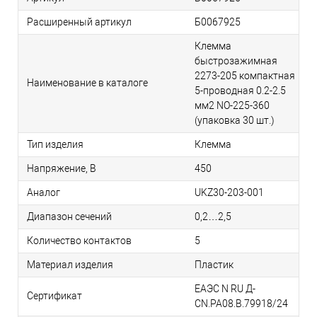
Расширенный артикул
Б0067925
Клемма
быстрозажимная
2273-205 компактная
Наименование в каталоге
5-проводная 0.2-2.5
мм2 NO-225-360
(упаковка 30 шт.)
Тип изделия
Клемма
Напряжение, В
450
Аналог
UKZ30-203-001
Диапазон сечений
0,2…2,5
Количество контактов
5
Материал изделия
Пластик
ЕАЭС N RU Д-
Сертификат
CN.РА08.В.79918/24