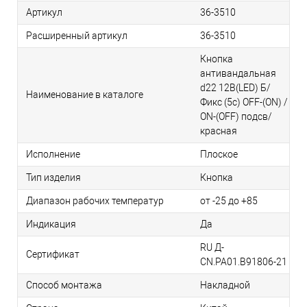
Артикул
36-3510
Расширенный артикул
36-3510
Кнопка
антивандальная
d22 12В(LED) Б/
Наименование в каталоге
Фикс (5с) OFF-(ON) /
ON-(OFF) подсв/
красная
Исполнение
Плоское
Тип изделия
Кнопка
Диапазон рабочих температур
от -25 до +85
Индикация
Да
RU Д-
Сертификат
CN.РА01.B91806-21
Способ монтажа
Накладной