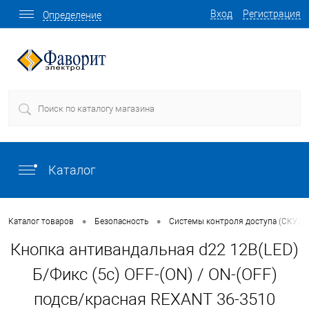
Вход
Регистрация
Определение
Каталог
•
•
Каталог товаров
Безопасность
Системы контроля доступа (СКУД)
Кнопка антивандальная d22 12В(LED)
Б/Фикс (5с) OFF-(ON) / ON-(OFF)
подсв/красная REXANT 36-3510