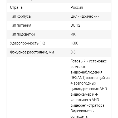
Страна
Россия
Тип корпуса
Цилиндрический
Тип питания
DC 12
Тип подсветки
ИК
Ударопрочность (IK)
IK00
Фокусное расстояние, мм
3.6
Готовый к установке
комплект
видеонаблюдения
REXANT, состоящий из
4 всепогодных
цилиндрических AHD
видеокамер и 4-
канального AHD-
видеорегистратора.
Видеокамеры
оснащены