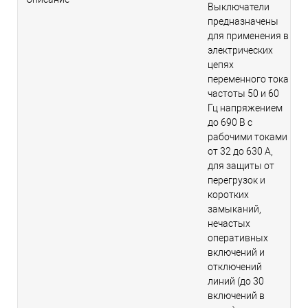
Выключатели
предназначены
для применения в
электрических
цепях
переменного тока
частоты 50 и 60
Гц напряжением
до 690 В с
рабочими токами
от 32 до 630 А,
для защиты от
перегрузок и
коротких
замыканий,
нечастых
оперативных
включений и
отключений
линий (до 30
включений в