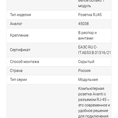
Белое облако 1
модуль
Тип изделия
Розетка RJ45
Аналог
45038
В распор и
Крепление
винтами
ЕАЭС RU С-
Сертификат
IT.АБ53.В.01316/21
Способ монтажа
Скрытый
Страна
Россия
Тип серии
Модульная
Компьютерная
розетка Avanti с
разъемом RJ-45 –
это современное и
удобное решение
для подключения