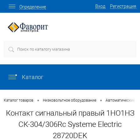
Вход
Регистрация
Определение
Каталог
•
•
Каталог товаров
Низковольтное оборудование
Автоматические в
Контакт сигнальный правый 1НО1НЗ
СК-304/306Rc Systeme Electric
28720DEK