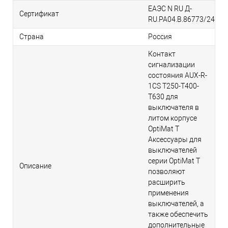
ЕАЭС N RU Д-
Сертификат
RU.РА04.В.86773/24
Страна
Россия
Контакт
сигнализации
состояния AUX-R-
1CS T250-T400-
T630 для
выключателя в
литом корпусе
OptiMat T
Аксессуары для
выключателей
серии OptiMat T
Описание
позволяют
расширить
применения
выключателей, а
также обеспечить
дополнительные