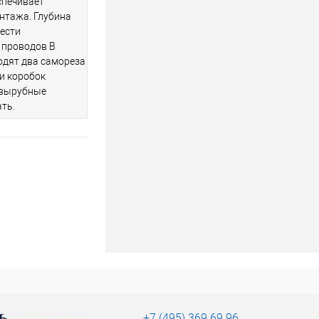
спечивает
нтажа. Глубина
ести
 проводов В
одят два самореза
и коробок
 вырубные
ть.
+7 (495) 369 69 96