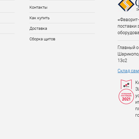
Контакты
Как купить
«Фаворит-
поставки 
Доставка
оборудов
Сборка щитов
Главный о
Шарикопо
13с2
Склад сам
К
Э
у
и
п
г