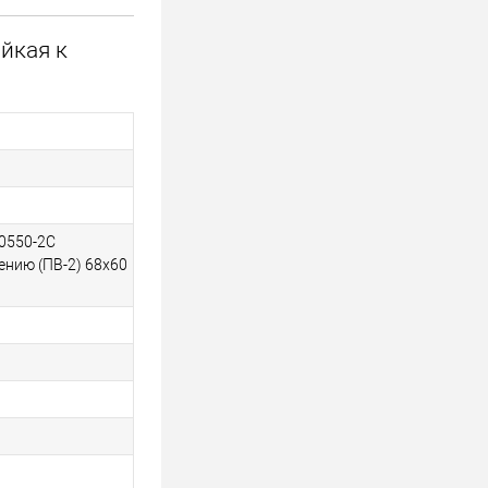
йкая к
0550-2С
ению (ПВ-2) 68х60