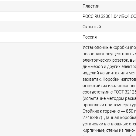
Пластик
РОСС RU.З2001.04ИБФ1.О
Скрытый
Россия
Установочные коробки (п
позволяют осуществлять
электрических розеток, в
диммеров и других элект
изделий на винтах или ме
захватах. Коробки изготов
огнестойких изоляционны
соответствии c ГОСТ 3212
(испытание методом раск
проволоки при температуре
Стойкие к горению — 850 г
27483-87). Данная коробк
установки в сплошные сте
кирпичные, стены из пено-