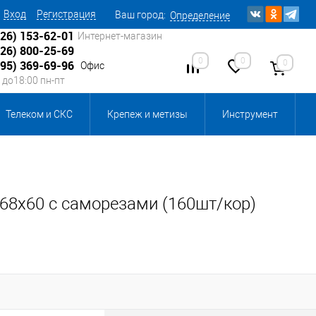
Вход
Регистрация
Ваш город:
Определение
926) 153-62-01
Интернет-магазин
926) 800-25-69
0
0
0
495) 369-69-96
Офис
0 до18:00 пн-пт
Телеком и СКС
Крепеж и метизы
Инструмент
Источники питания
Кабеленесущие системы
 инвентарь и комплектующие, бытовая химия
 68х60 с саморезами (160шт/кор)
, смазки и промышленная химия
ика для склада
Ретро-электрика