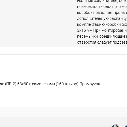
Наличие соединителя, обе
возможность блочного мо
коробок позволяет произв
дополнительную распайку
комплектацию коробки вх
3х16 мм.При монтировани
перемычки, соединяющие
отверстия следует подреза
ию (ПВ-2) 68х60 с саморезами (160шт/кор) Промрукав