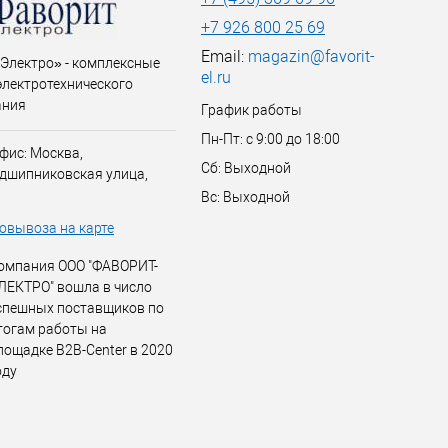
+7 926 800 25 69
Email:
magazin@favorit-
Электро» - комплексные
el.ru
электротехнического
ания
График работы
Пн-Пт: с 9:00 до 18:00
фис: Москва,
Сб: Выходной
дшипниковская улица,
Вс: Выходной
овывоза на карте
омпания ООО "ФАВОРИТ-
ЛЕКТРО" вошла в число
спешных поставщиков по
тогам работы на
лощадке B2B-Center в 2020
оду