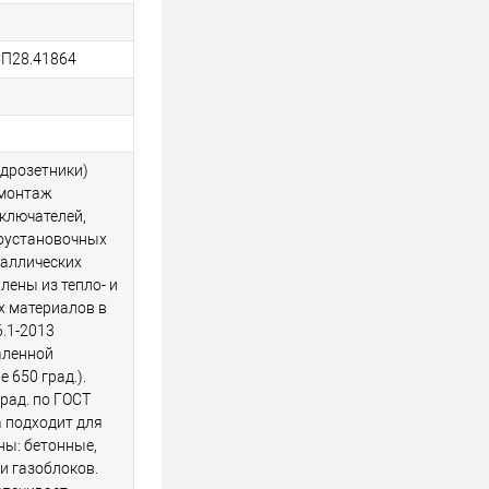
СП28.41864
одрозетники)
 монтаж
ыключателей,
роустановочных
таллических
лены из тепло- и
х материалов в
6.1-2013
аленной
 650 град.).
рад. по ГОСТ
а подходит для
ны: бетонные,
 и газоблоков.