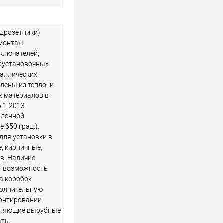
одрозетники)
 монтаж
ыключателей,
роустановочных
таллических
лены из тепло- и
х материалов в
6.1-2013
аленной
 650 град.).
для установки в
, кирпичные,
ов. Наличие
ет возможность
а коробок
полнительную
монтировании
иняющие вырубные
ть.