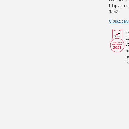
Шарикопо
13с2
Склад сам
К
Э
у
и
п
г