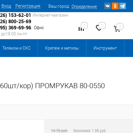
Вход
Регистрация
Ваш город:
Определение
926) 153-62-01
Интернет-магазин
926) 800-25-69
0
0
0
495) 369-69-96
Офис
0 до18:00 пн-пт
Телеком и СКС
Крепеж и метизы
Инструмент
Источники питания
Кабеленесущие системы
 инвентарь и комплектующие, бытовая химия
 (160шт/кор) ПРОМРУКАВ 80-0550
, смазки и промышленная химия
ика для склада
Ретро-электрика
19.78 руб.
Экономия:
1.98 руб.