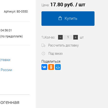
17.80 руб.
/ шт
Трубопроводные системы
Цена:
Артикул:
80-0550
Купить
 04:56:01
(по предоплате)
Кол-во:
шт
Рассчитать доставку
Под заказ
ставки
Поделиться
 России
логенная