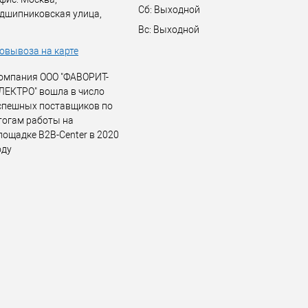
Сб: Выходной
дшипниковская улица,
Вс: Выходной
овывоза на карте
омпания ООО "ФАВОРИТ-
ЛЕКТРО" вошла в число
спешных поставщиков по
тогам работы на
лощадке B2B-Center в 2020
оду