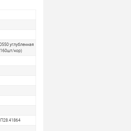
0550 углубленная
(160шт/кор)
СП28.41864