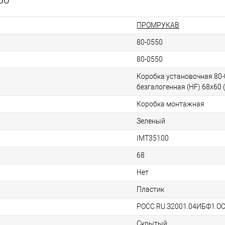
ПРОМРУКАВ
80-0550
80-0550
Коробка установочная 80-
безгалогенная (HF) 68х60 
Коробка монтажная
Зеленый
IMT35100
68
Нет
Пластик
РОСС RU.З2001.04ИБФ1.О
Скрытый