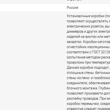
Россия
Установочные коробки (п
позволяют осуществлять
электрических розеток, в
диммеров и других элект
изделий на винтах или ме
захватах. Коробки изготов
огнестойких изоляционны
соответствии c ГОСТ 3212
(испытание методом раск
проволоки при температуре
Данная коробка подходит 
сплошные стены: бетонные
стены из пено- и газоблок
соединителя, обеспечива
блочного монтажа. Глубин
позволяет произвести до
распайку проводов. При 
коробок перемычки, соед
отверстия следует подреза