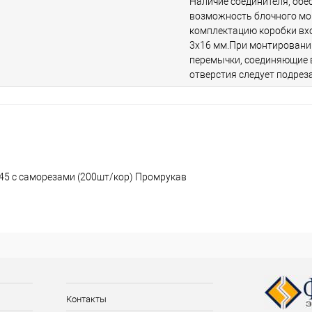
Наличие соединителя, обе
возможность блочного мо
комплектацию коробки вх
3х16 мм.При монтировани
перемычки, соединяющие
отверстия следует подреза
х45 с саморезами (200шт/кор) Промрукав
Контакты