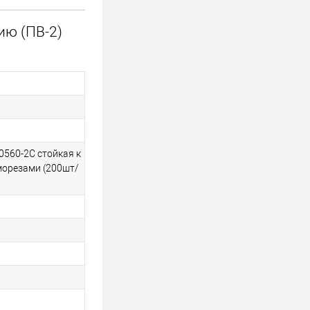
ию (ПВ-2)
0560-2С стойкая к
аморезами (200шт/