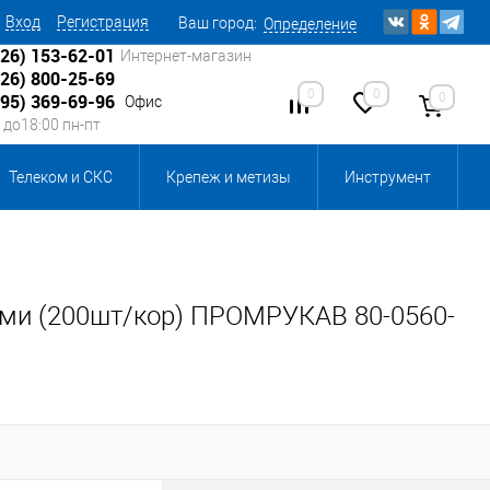
Вход
Регистрация
Ваш город:
Определение
926) 153-62-01
Интернет-магазин
926) 800-25-69
0
0
0
495) 369-69-96
Офис
0 до18:00 пн-пт
Телеком и СКС
Крепеж и метизы
Инструмент
Источники питания
Кабеленесущие системы
 инвентарь и комплектующие, бытовая химия
зами (200шт/кор) ПРОМРУКАВ 80-0560-
, смазки и промышленная химия
ика для склада
Ретро-электрика