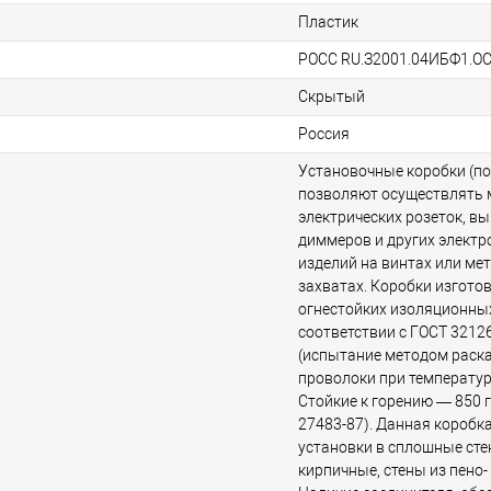
Пластик
РОСС RU.З2001.04ИБФ1.О
Скрытый
Россия
Установочные коробки (п
позволяют осуществлять
электрических розеток, в
диммеров и других элект
изделий на винтах или ме
захватах. Коробки изготов
огнестойких изоляционны
соответствии c ГОСТ 3212
(испытание методом раск
проволоки при температуре
Стойкие к горению — 850 г
27483-87). Данная коробк
установки в сплошные сте
кирпичные, стены из пено-