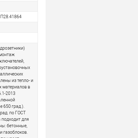
СП28.41864
одрозетники)
 монтаж
ыключателей,
роустановочных
таллических
лены из тепло- и
х материалов в
6.1-2013
аленной
 650 град.).
рад. по ГОСТ
а подходит для
ны: бетонные,
 и газоблоков.