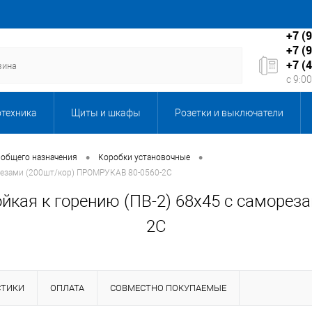
+7 (
+7 (
+7 (
с 9:0
отехника
Щиты и шкафы
Розетки и выключатели
Бытовая техника
Запорная и регулирующая арматура
•
•
 общего назначения
Коробки установочные
орезами (200шт/кор) ПРОМРУКАВ 80-0560-2С
кабеля
Каталог подарков
Клининговое оборудование,
ойкая к горению (ПВ-2) 68х45 с саморе
2С
ы, серверы и мультимедиа
ЛКП Новые товары
Масла
ентиляция
Оборудование 6-10кВ
Оборудование и техн
СТИКИ
ОПЛАТА
СОВМЕСТНО ПОКУПАЕМЫЕ