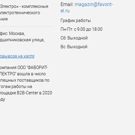
Email:
magazin@favorit-
Электро» - комплексные
el.ru
электротехнического
ания
График работы
Пн-Пт: с 9:00 до 18:00
фис: Москва,
Сб: Выходной
дшипниковская улица,
Вс: Выходной
овывоза на карте
омпания ООО "ФАВОРИТ-
ЛЕКТРО" вошла в число
спешных поставщиков по
тогам работы на
лощадке B2B-Center в 2020
оду