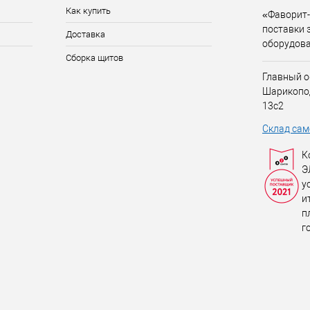
Как купить
«Фаворит-
поставки 
Доставка
оборудов
Сборка щитов
Главный о
Шарикопо
13с2
Склад сам
К
Э
у
и
п
г