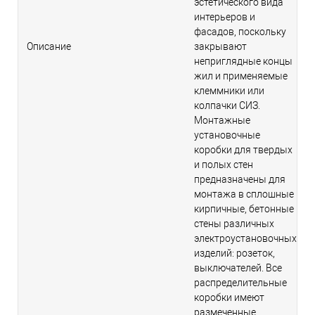
эстетического вида
интерьеров и
фасадов, поскольку
Описание
закрывают
неприглядные концы
жил и применяемые
клеммники или
колпачки СИЗ.
Монтажные
установочные
коробки для твердых
и полых стен
предназначены для
монтажа в сплошные
кирпичные, бетонные
стены различных
электроустановочных
изделий: розеток,
выключателей. Все
распределительные
коробки имеют
размеченные