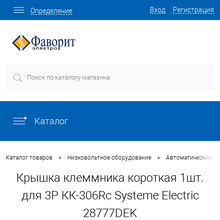
Вход
Регистрация
Определение
Каталог
•
•
Каталог товаров
Низковольтное оборудование
Автоматические в
Крышка клеммника короткая 1шт.
для 3Р КК-306Rc Systeme Electric
28777DEK