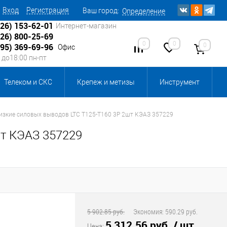
Вход
Регистрация
Ваш город:
Определение
926) 153-62-01
Интернет-магазин
926) 800-25-69
0
0
0
495) 369-69-96
Офис
0 до18:00 пн-пт
Телеком и СКС
Крепеж и метизы
Инструмент
Источники питания
Кабеленесущие системы
зкие силовых выводов LTC T125-T160 3P 2шт КЭАЗ 357229
шт КЭАЗ 357229
 инвентарь и комплектующие, бытовая химия
, смазки и промышленная химия
ика для склада
Ретро-электрика
5 902.85 руб.
Экономия:
590.29 руб.
5 312.56 руб.
/ шт
Цена: