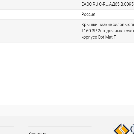
ЕАЭС RU С-RU.АД65.В.0095
Россия
Крышки низкие силовых в
T160 3P 2шт для выключат
корпусе OptiMat T
Контакты