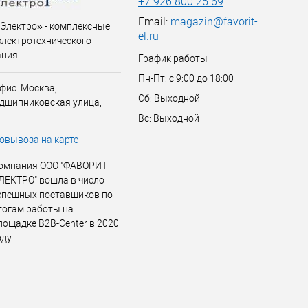
+7 926 800 25 69
Email:
magazin@favorit-
Электро» - комплексные
el.ru
электротехнического
ания
График работы
Пн-Пт: с 9:00 до 18:00
фис: Москва,
Сб: Выходной
дшипниковская улица,
Вс: Выходной
овывоза на карте
омпания ООО "ФАВОРИТ-
ЛЕКТРО" вошла в число
спешных поставщиков по
тогам работы на
лощадке B2B-Center в 2020
оду