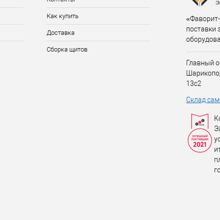
Как купить
«Фаворит-
поставки 
Доставка
оборудов
Сборка щитов
Главный о
Шарикопо
13с2
Склад сам
К
Э
у
и
п
г