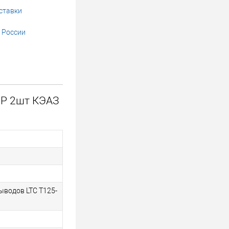
ставки
 России
3P 2шт КЭАЗ
ыводов LTC T125-