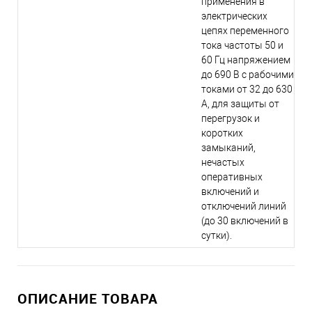
применения в
электрических
цепях переменного
тока частоты 50 и
60 Гц напряжением
до 690 В с рабочими
токами от 32 до 630
А, для защиты от
перегрузок и
коротких
замыканий,
нечастых
оперативных
включений и
отключений линий
(до 30 включений в
сутки).
ОПИСАНИЕ ТОВАРА