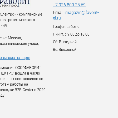
+7 926 800 25 69
Email:
magazin@favorit-
Электро» - комплексные
el.ru
электротехнического
ания
График работы
Пн-Пт: с 9:00 до 18:00
фис: Москва,
Сб: Выходной
дшипниковская улица,
Вс: Выходной
овывоза на карте
омпания ООО "ФАВОРИТ-
ЛЕКТРО" вошла в число
спешных поставщиков по
тогам работы на
лощадке B2B-Center в 2020
оду