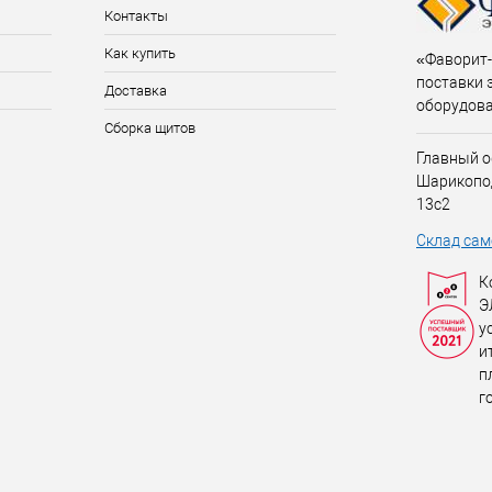
Контакты
Как купить
«Фаворит-
поставки 
Доставка
оборудов
Сборка щитов
Главный о
Шарикопо
13с2
Склад сам
К
Э
у
и
п
г