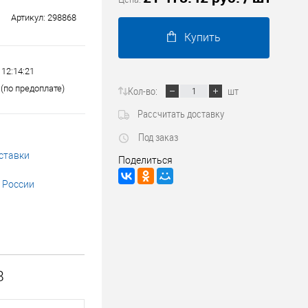
Трубопроводные системы
Артикул:
298868
Купить
 12:14:21
(по предоплате)
Кол-во:
шт
Рассчитать доставку
Под заказ
ставки
Поделиться
 России
8