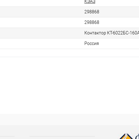
КЭАЗ
298868
298868
Контактор КТ-6022БС-160
Россия