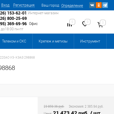
Вход
Регистрация
Ваш город:
Определение
926) 153-62-01
Интернет-магазин
926) 800-25-69
0
0
0
495) 369-69-96
Офис
0 до18:00 пн-пт
Телеком и СКС
Крепеж и метизы
Инструмент
Источники питания
Кабеленесущие системы
-220AC-У3- КЭАЗ 298868
98868
 инвентарь и комплектующие, бытовая химия
, смазки и промышленная химия
ика для склада
Ретро-электрика
23 859.36 руб.
Экономия:
2 385.94 руб.
21 473.42 руб.
/ шт
Цена: