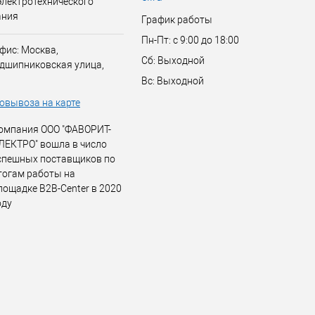
электротехнического
ания
График работы
Пн-Пт: с 9:00 до 18:00
фис: Москва,
Сб: Выходной
дшипниковская улица,
Вс: Выходной
овывоза на карте
омпания ООО "ФАВОРИТ-
ЛЕКТРО" вошла в число
спешных поставщиков по
тогам работы на
лощадке B2B-Center в 2020
оду