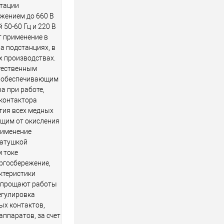
тации
жением до 660 В
 50-60 Гц и 220 В
т применение в
а подстанциях, в
х производствах.
стественным
 обеспечивающим
а при работе,
 контактора
ытия всех медных
щим от окисления
рименение
катушкой
 токе
ргосбережение,
ктеристики
 упрощают работы
егулировка
ых контактов,
аппаратов, за счет