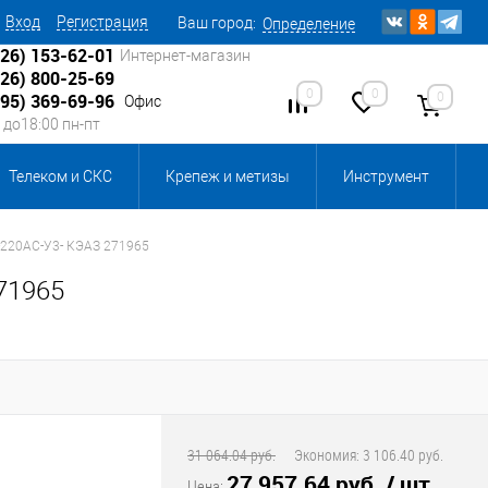
Вход
Регистрация
Ваш город:
Определение
926) 153-62-01
Интернет-магазин
926) 800-25-69
0
0
0
495) 369-69-96
Офис
0 до18:00 пн-пт
Телеком и СКС
Крепеж и метизы
Инструмент
Источники питания
Кабеленесущие системы
-220AC-У3- КЭАЗ 271965
71965
 инвентарь и комплектующие, бытовая химия
, смазки и промышленная химия
ика для склада
Ретро-электрика
31 064.04 руб.
Экономия:
3 106.40 руб.
27 957.64 руб.
/ шт
Цена: