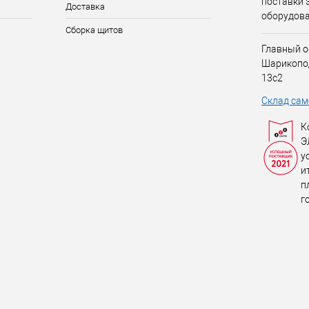
поставки 
Доставка
оборудов
Сборка щитов
Главный о
Шарикопо
13с2
Склад сам
К
Э
у
и
п
г