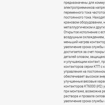
предназначены для комму
электроприемников напря
переменного тока частотой
постоянного тока. Находя
крановом оборудовании, н
металлургическом и други
Открытое исполнение с е
воздушным охлаждением,
меньший нагрев контактор
увеличение срока службы
достигается за счет покр
деталей оловом, защищаю
и улучшающим контакт, п
контакторов серии КТП с 
управления на постоянном
обеспечивает высокое эне
улучшенные весовые хара
контакторов КТ6000 (И2)
при монтаже, возможна р
раствора и провала силов
увеличение срока службы 