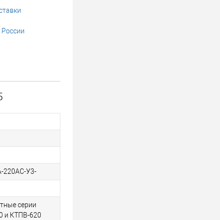
ставки
 России
5
А-220AC-У3-
тные серии
0 и КТПВ-620