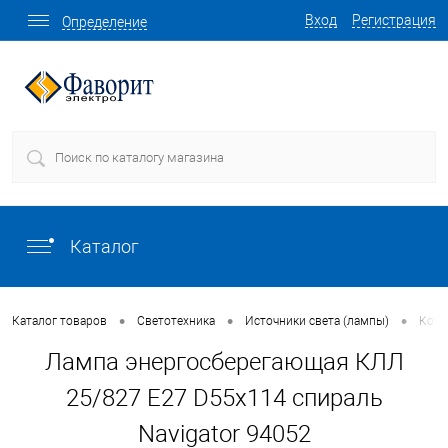
Вход
Регистрация
Определение
Каталог
•
•
•
Каталог товаров
Светотехника
Источники света (лампы)
Комп
Лампа энергосберегающая КЛЛ
25/827 E27 D55x114 спираль
Navigator 94052